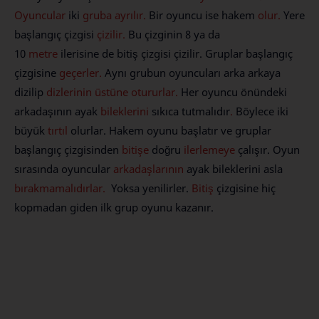
Oyuncular
iki
gruba
ayrılır.
Bir oyuncu ise hakem
olur.
Yere
başlangıç çizgisi
çizilir.
Bu çizginin 8 ya da
10
metre
ilerisine de bitiş çizgisi çizilir. Gruplar başlangıç
çizgisine
geçerler.
Aynı grubun oyuncuları arka arkaya
dizilip
dizlerinin
üstüne
otururlar.
Her oyuncu önündeki
arkadaşının ayak
bileklerini
sıkıca tutmalıdır
.
Böylece iki
büyük
tırtıl
olurlar. Hakem oyunu başlatır ve gruplar
başlangıç çizgisinden
bitişe
doğru
ilerlemeye
çalışır. Oyun
sırasında oyuncular
arkadaşlarının
ayak bileklerini asla
bırakmamalıdırlar.
Yoksa yenilirler.
Bitiş
çizgisine hiç
kopmadan giden ilk grup oyunu kazanır.