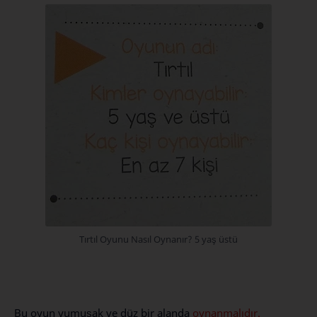
Tırtıl Oyunu Nasıl Oynanır? 5 yaş üstü
Bu oyun yumuşak ve düz bir alanda
oynanmalıdır.