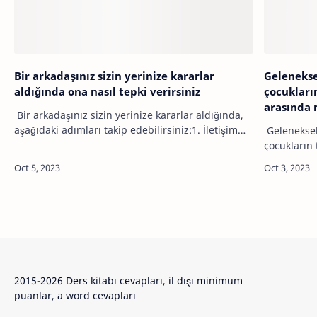
Bir arkadaşınız sizin yerinize kararlar
Geleneks
aldığında ona nasıl tepki verirsiniz
çocukların
arasında n
Bir arkadaşınız sizin yerinize kararlar aldığında,
aşağıdaki adımları takip edebilirsiniz:1. İletişim
Geleneksel
Kurun: İlk adım, arkadaşınızla açık ve samimi bir
çocukların 
iletişim kurmaktır. En…
arasında bi
Aktivite: G
2015-2026 Ders kitabı cevapları, il dışı minimum
puanlar, a word cevapları