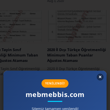
ı Tayin Sınıf
2020 İl Dışı Türkçe Öğretmenliği
liği Minimum Taban
Minimum Taban Puanlar
ğustos Ataması
Ağustos Ataması
ı Tayin Sınıf Öğretmenliği
2020 İl Dışı Türkçe Öğretmenliği
aban Puanlar Ağustos
Minimum Taban Puanlar Ağustos
Ataması …