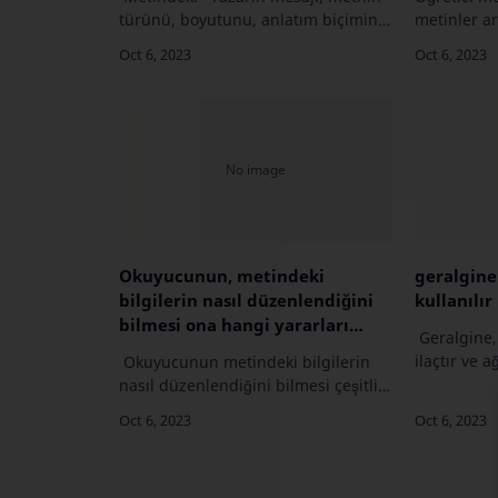
ifadesiyle anlatılmak istenen
türünü, boyutunu, anlatım biçimini
metinler a
nedir? Açıklayınız.
ve dil özelliklerini belirlemektedir.”
farklar şun
ifadesiyle anlatılmak istenen nedir?
Öğretici me
Açıklayınız. "Yazarın me…
öğretmek a
Okuyucunun, metindeki
geralgine
bilgilerin nasıl düzenlendiğini
kullanılır
bilmesi ona hangi yararları
Geralgine,
sağlar
ilaçtır ve 
Okuyucunun metindeki bilgilerin
ve iltihap g
nasıl düzenlendiğini bilmesi çeşitli
bir ilaçtır.
faydalar sağlar:1. Anlama Kolaylığı:
durumların
Bilgiler düzenli bir yapı içinde
sunulduğunda, okuyucu metni daha
ko…