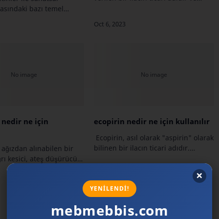
hareket hastalığına (deniz hastalığı,
rasındaki bazı temel
hava hastalığı ve araba hastalığı)
lar olabilir:1. Amaç: -
karşı kullanılan bir ilaçtır. Ayrıc…
tinler, bilgi iletmek veya
macıyla yazılır. Bu met…
 nedir ne için
ecopirin nedir ne için kullanılır
Ecopirin, asıl olarak "aspirin" olarak
bilinen bir ilacın ticari adıdır.
 ağızdan alınabilen bir
Aspirin, asetilsalisilik asit adı verilen
ağrı kesici, ateş düşürücü
bir bileşiği içerir ve ağrı kesici, ateş
iderici özelliklere sahip
düşürücü ve iltiha…
 Genellikle aşağıdaki
 tedavisinde kullanı…