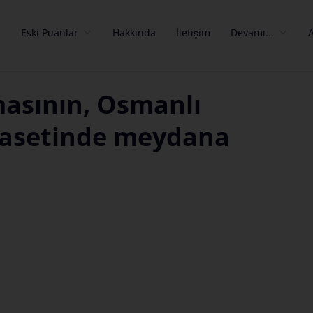
a
Eski Puanlar
Hakkında
İletişim
Devamı...
masının, Osmanlı
iyasetinde meydana