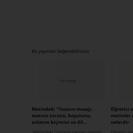
Bu yayınları beğenebilirsiniz
Metindeki “Yazarın mesajı;
Öğretici m
metnin türünü, boyutunu,
metinler 
anlatım biçimini ve dil
nelerdir
özelliklerini belirlemektedir.”
Metindeki “Yazarın mesajı; metnin
Öğretici me