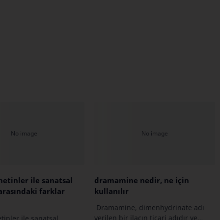
etinler ile sanatsal
dramamine nedir, ne için
arasındaki farklar
kullanılır
Dramamine, dimenhydrinate adı
verilen bir ilacın ticari adıdır ve
tinler ile sanatsal