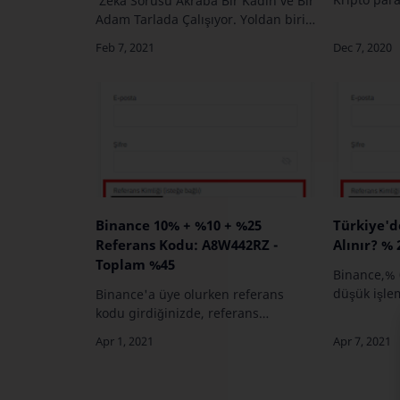
Zeka Sorusu Akraba Bir Kadın ve Bir
kazanç sağ
Adam Tarlada Çalışıyor. Yoldan biri
da "staking
geçiyor ve bu iki kişiye akraba olup
Proof-of-St
olmadıklarını soruyor. Sonra olaylar
ko…
gelişiyor. İşte sorumuz…
Binance 10% + %10 + %25
Türkiye'd
Referans Kodu: A8W442RZ -
Alınır? % 
Toplam %45
Binance,% 
düşük işlem
Binance'a üye olurken referans
en popüler
kodu girdiğinizde, referans
borsalarınd
verdiğiniz hesabın alım satım
hesabı açıp
komisyonlarından %10 kazanacak ve
altcoin tic
kendi alım satımlarınızdan da %10
indirim alacaksınız. To…