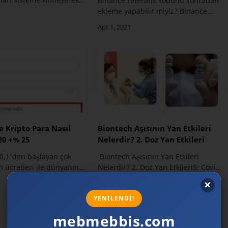
Binance referans kodunu sonradan
lamaya "stake etmek" ya
ekleme yapabilir miyiz? Binance
" denir. Staking yöntemi,
komisyon indirimi için başlattığı
ake (Hisse İspatı, PoS)
kampanyayla, referans kodu ile yeni
üye olanlara komisyon indirimi
sunuyor. Ancak…
e Kripto Para Nasıl
Biontech Aşısının Yan Etkileri
20 +% 25
Nelerdir? 2. Doz Yan Etkileri
0,1'den başlayan çok
Biontech Aşısının Yan Etkileri
 ücretleri ile dünyanın
Nelerdir? 2. Doz Yan EtkileriS: Covid
 kripto para
aşısının yan etkilerinin özellikle
an biridir.Bir Binance
ikinci dozdan sonra gerçekten kötü
 Bitcoin ve yüzlerce
olabileceğini duydum…
areti yapmaya …