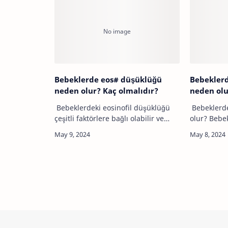
üzerinde baskı yaparak …
Bebeklerde eos# düşüklüğü
Bebeklerd
neden olur? Kaç olmalıdır?
neden olu
Bebeklerdeki eosinofil düşüklüğü
Bebeklerde
çeşitli faktörlere bağlı olabilir ve
olur? Bebe
birçok nedenden kaynaklanabilir.
(WBC) yüks
Normalde kan testlerinde eosinofil
enfeksiyon
seviyesi, bebeğin yaşına ve
başka bir t
laboratu…
verd…