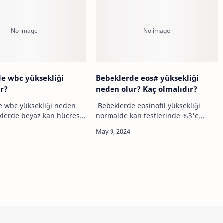
M…
e wbc yüksekliği
Bebeklerde eos# yüksekliği
r?
neden olur? Kaç olmalıdır?
 wbc yüksekliği neden
Bebeklerde eosinofil yüksekliği
klerde beyaz kan hücresi
normalde kan testlerinde %3'e
ekliği, vücudun bir
kadar olabilir. Eosinofiller, alerjik
la mücadele ettiğini veya
reaksiyonlar, parazit enfeksiyonları,
ür inflamatuar tepki
astım gibi durumlarda artabilir.
Yük…