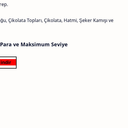
Krep.
uğu, Çikolata Topları, Çikolata, Hatmi, Şeker Kamışı ve
ız Para ve Maksimum Seviye
indir