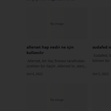
allerset hap nedir ne için
sudafed ne
kullanılır
Sudafed, b
bilinen bir 
Allerset, bir ilaç firması tarafından
psödoefedr
üretilen bir ilaçtır. Allerset'in, alerji
Sudafed, y
semptomlarını hafifletmeye
yolu enfeks
yardımcı olması amaçlanır. Bu tür
ortaya …
ilaçlar genellikle alerjik rinit,…