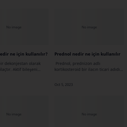
dir ne için kullanılır?
Prednol nedir ne için kullanılır
ir dekonjestan olarak
Prednol, prednizon adlı
ilaçtır. Aktif bileşeni
kortikosteroid bir ilacın ticari adıdır.
in hidroklorürdür.
Prednizon, iltihap, alerjik
aygın olarak üst solunum
reaksiyonlar ve bağışıklık sistemi
iyonlarına bağlı olarak
sorunları gibi bir dizi tıbbi durumun
tedavisi…