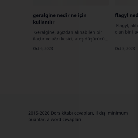
geralgine nedir ne için
flagyl ned
kullanılır
Flagyl, akt
olan bir ila
Geralgine, ağızdan alınabilen bir
bakteri ve 
ilaçtır ve ağrı kesici, ateş düşürücü
tedavisinde 
ve iltihap giderici özelliklere sahip
bazı kullan
bir ilaçtır. Genellikle aşağıdaki
durumların tedavisinde kullanı…
2015-2026 Ders kitabı cevapları, il dışı minimum
puanlar, a word cevapları