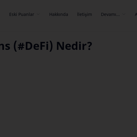
a
Eski Puanlar
Hakkında
İletişim
Devamı...
ns (#DeFi) Nedir?