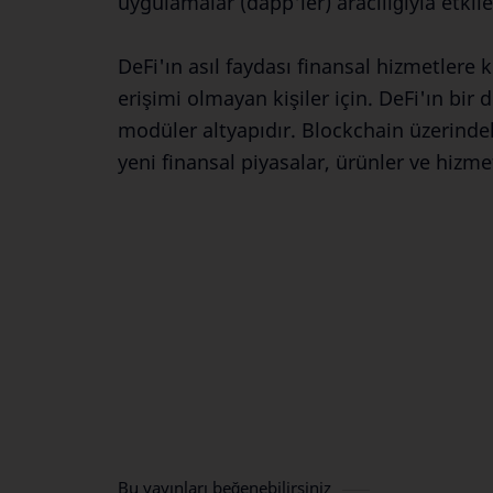
uygulamalar (dapp'ler) aracılığıyla etkil
DeFi'ın asıl faydası finansal hizmetlere 
erişimi olmayan kişiler için. DeFi'ın bir 
modüler altyapıdır. Blockchain üzerinde
yeni finansal piyasalar, ürünler ve hizme
Bu yayınları beğenebilirsiniz