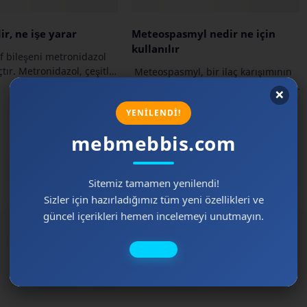
ir, ne işe yarar
Meteospasmyl nedir ne için
kullanılır
if bileşeni metronidazol
çtır. Metronidazol, çeşitli
Meteospasmyl, bir ilaç karışımının
parazit enfeksiyonlarının
ticari adıdır ve çoğunlukla bağırsak
kullanılır. İşte Flagyl'in
rahatsızlıklarıyla ilişkilendirilen
ım alanları…
semptomları tedavi etmek için
kullanılır. Meteospasmyl'ün içeriği
…