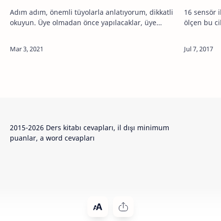
Adım adım, önemli tüyolarla anlatıyorum, dikkatli
16 sensör il
okuyun. Üye olmadan önce yapılacaklar, üye
ölçen bu cih
oldunuz, üyeliğiniz onaylandı, onaylandıktan
iletkenliği
sonra parayı nasıl aktaracağım? aktardığım…
sarı ışık ve
2015-2026 Ders kitabı cevapları, il dışı minimum
puanlar, a word cevapları