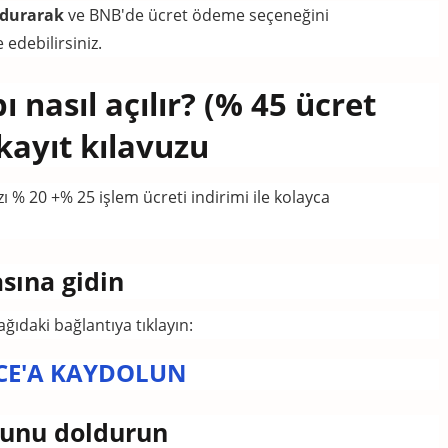
durarak
ve BNB'de ücret ödeme seçeneğini
 edebilirsiniz.
 nasıl açılır?
(% 45 ücret
 kayıt kılavuzu
ı % 20 +% 25 işlem ücreti indirimi ile kolayca
sına gidin
ğıdaki bağlantıya tıklayın:
CE'A KAYDOLUN
munu doldurun