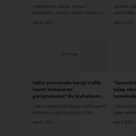
haklarını kullanırken nelere
yararlanı
Haklarımızı biliyor muyuz?
Günlük yaş
dikkat eder? Söyleyiniz.
Haklarımız sınırsız mıdır? Haklarını
ışıklı trafi
bilen bir insan, haklarını kullanırken
yararlanıy
nelere dikkat eder?
günlük yaş
Söyleyiniz.Haklarımız hakkında bilgi
işaretlerin
sahibi olmak ö…
Yakın çevrenizde hangi trafik
"Sorumlu
işaret levhalarını
talep ede
görüyorsunuz? Bu levhalarının
temelinde
ne anlama geldiğini araştırınız
İlber Ort
Yakın çevrenizde hangi trafik işaret
"Sorumlul
anlıyorsu
levhalarını görüyorsunuz? Bu
talep edem
levhalarının ne anlama geldiğini
temelinde 
araştırınız.size yaygın olarak
Ortaylı’nı
rastlanan bazı trafik işaretlerini ve
anlıyorsunu