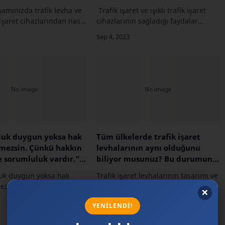
yorsunuz?
amınızda trafik levha ve
Trafik işaret ve ışıklı trafik işaret
k işaret cihazlarından nasıl
cihazlarının sağladığı faydalar
orsunuz?Ancak insanlar
nelerdir? Trafik işaretleri ve ışıklı
amlarında bu tür trafik
trafik işaret cihazlarının sağladığı
i ve levhalarını kul…
birçok fayda vardır. Bu işare…
luk duygun yoksa hak
Tüm ülkelerde trafik işaret
mezsin. Çünkü hakkın
levhalarının aynı olduğunu
 sorumluluk vardır.”
biliyor musunuz? Bu durumun
aylı’nın bu sözünden ne
insanlara sağladığı kolaylıklar
uk duygun yoksa hak
Trafik işaret levhalarının tasarımı ve
nuz?
neler olabilir?
ezsin. Çünkü hakkın
anlamları genellikle uluslararası
sorumluluk vardır.” İlber
standartlara uygun olarak
n bu sözünden ne
benzerdir, ancak her ülkenin kendi
z? İlber Ortaylı'nın bu
trafik işaretlerini ve levhalarını