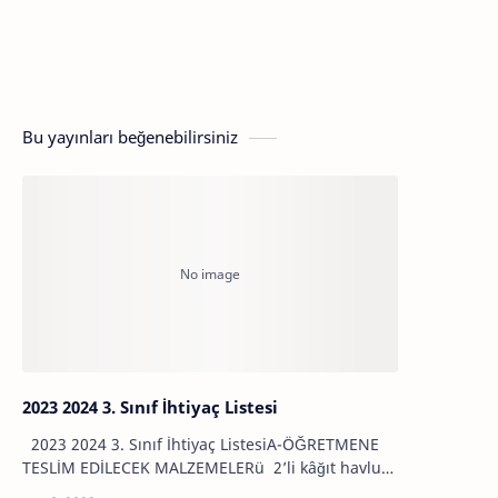
Bu yayınları beğenebilirsiniz
2023 2024 3. Sınıf İhtiyaç Listesi
2023 2024 3. Sınıf İhtiyaç ListesiA-ÖĞRETMENE
TESLİM EDİLECEK MALZEMELERü 2’li kâğıt havluve
ıslak mendil ü Tahta kalemi (3 renk ‘siyah, kırmızı,