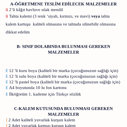
A-ÖĞRETMENE TESLİM EDİLECEK MALZEMELER
ü
2’li kâğıt havluve ıslak mendil
ü
Tahta kalemi (3 renk ‘siyah, kırmızı, ve mavi)
veya
tahta
kalem kartuşu
kaliteli olmasına ve tahtada silinebilir olmasına
dikkat edelim
B- SINIF DOLABINDA BULUNMASI GEREKEN
MALZEMELER
12 'li kuru boya (kaliteli bir marka (çocuğunuzun sağlığı için)
Ë
12 'li sulu boya (kaliteli bir marka (çocuğunuzun sağlığı için)
Ë
12 'li pastel boya (kaliteli bir marka (çocuğunuzun sağlığı için)
Ë
A4 boyutunda 10 lu fon kartonu
Ë
İlköğretim 1. kademe için Türkçe sözlük
Ë
C-KALEM KUTUSUNDA BULUNMASI GEREKEN
MALZEMELER
{
2 Adet kaliteli yuvarlak kurşun kalem
{
2 Adet yuvarlak kırmızı kurşun kalem