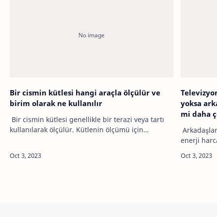
Bir cismin kütlesi hangi araçla ölçülür ve
Televizyo
birim olarak ne kullanılır
yoksa ark
mi daha ç
Bir cismin kütlesi genellikle bir terazi veya tartı
kullanılarak ölçülür. Kütlenin ölçümü için
Arkadaşlar
kullanılan birim, uluslararası olarak kabul edilen
enerji harc
SI birimi olan kilogramdır (…
izlerken, v
otururken s