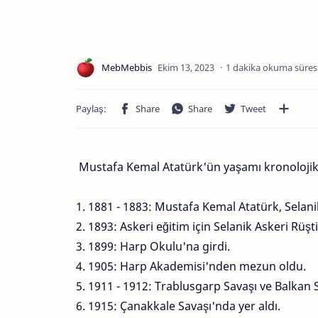
1 dakika okuma süres
Mustafa Kemal Atatürk'ün yaşamı kronolojik o
1. 1881 - 1883: Mustafa Kemal Atatürk, Selan
2. 1893: Askeri eğitim için Selanik Askeri Rüş
3. 1899: Harp Okulu'na girdi.
4. 1905: Harp Akademisi'nden mezun oldu.
5. 1911 - 1912: Trablusgarp Savaşı ve Balkan S
6. 1915: Çanakkale Savaşı'nda yer aldı.