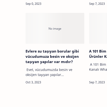
bulunan ve 
çünkü kütleniz bir nesnenin içerdiği
çeşitli spo
madde miktarını temsil eder ve
göstere…
yerden yere değişmez. Ancak, Ay'da
yerçekim…
Evlere su taşıyan borular gibi
A 101 Bim
vücudumuza besin ve oksijen
Ürünler K
taşıyan yapılar var mıdır?
A 101 Bim 
Kanalı Wh
Evet, vücudumuzda besin ve
ulaşabilece
oksijen taşıyan yapılar
şok aktüel 
bulunmaktadır. Kan damarları, bu
whatsapp k
görevi üstlenen ana yapıdır.
ulaşmak iç
Arterler, oksijen ve besin
maddelerini vücudun farklı
bölgele…