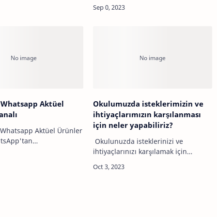
futbol, basketbol gibi
dolanmasının nedeni yerçekimi
r branşlarında faaliyet
etkisidir. Bu yörüngeyi koruyan ana
etken, Ay'ın Dünya'nın çevresindeki
kütleçekimine maru…
 Whatsapp Aktüel
Okulumuzda isteklerimizin ve
analı
ihtiyaçlarımızın karşılanması
için neler yapabiliriz?
Whatsapp Aktüel Ürünler
atsApp'tan
Okulunuzda isteklerinizi ve
ğiniz a 101, bim, migros,
ihtiyaçlarınızı karşılamak için
ürünler için açılan
aşağıdaki adımları
analı açıldı. Kanala
düşünebilirsiniz:1. Öğrenci
i…
Temsilcisi Olun: Okulunuzda
öğrenci temsilcisi olarak seçilerek,
di…