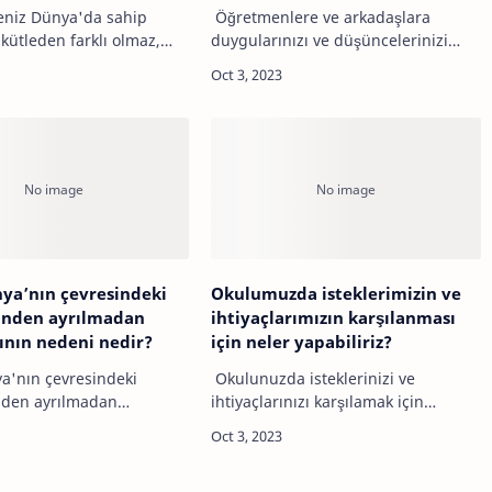
nelere dikkat etmeliyiz?
eniz Dünya'da sahip
Öğretmenlere ve arkadaşlara
kütleden farklı olmaz,
duygularınızı ve düşüncelerinizi
niz bir nesnenin içerdiği
ifade ederken şu önemli noktalara
arını temsil eder ve
dikkat etmek faydalı olabilir:1. Saygı
e değişmez. Ancak, Ay'da
ve Nezaket: İfade ettiğiniz
düşünceleri …
nya’nın çevresindeki
Okulumuzda isteklerimizin ve
inden ayrılmadan
ihtiyaçlarımızın karşılanması
nın nedeni nedir?
için neler yapabiliriz?
a'nın çevresindeki
Okulunuzda isteklerinizi ve
nden ayrılmadan
ihtiyaçlarınızı karşılamak için
ın nedeni yerçekimi
aşağıdaki adımları
 Bu yörüngeyi koruyan ana
düşünebilirsiniz:1. Öğrenci
ın Dünya'nın çevresindeki
Temsilcisi Olun: Okulunuzda