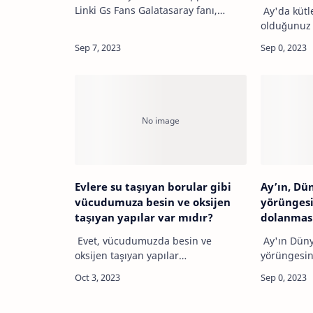
Linki Gs Fans Galatasaray fanı,
Ay'da kütl
Türkiye'nin İstanbul şehrinde
olduğunuz 
bulunan ve futbol, basketbol gibi
çünkü kütle
çeşitli spor branşlarında faaliyet
madde mikt
göstere…
yerden yer
yerçekim…
Evlere su taşıyan borular gibi
Ay’ın, Dü
vücudumuza besin ve oksijen
yörünges
taşıyan yapılar var mıdır?
dolanması
Evet, vücudumuzda besin ve
Ay'ın Düny
oksijen taşıyan yapılar
yörüngesi
bulunmaktadır. Kan damarları, bu
dolanmasın
görevi üstlenen ana yapıdır.
etkisidir.
Arterler, oksijen ve besin
etken, Ay'