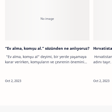
“Ev alma, komşu al.” sözünden ne anlıyoruz?
Hırvatista
"Ev alma, komşu al" deyimi, bir yerde yaşamaya
Hırvatista
karar verirken, komşuların ve çevrenin önemini
adını taşır
vurgular. Bu deyim, çevrenin insanların yaşam
aşağıda bu
kalitesini etkilediğini ve iyi kom…
dağların, s