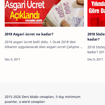
2018 Asgari ücret ne kadar?
2018 Sözl
kadar?
2018 asgari ücret belli oldu. 1 Ocak 2018'den
itibaren uygulanacak olan asgari ücret Çalışma ve
2018 Sözle
Sosyal Güvenlik Bakanı Jülide Sarıeroğlu
kadar? 2017 yılı içerisinde sözleşmeli öğretmenler
tarafından açıklandı. Çalışma ve Sosyal Gü…
maaş ve ek 
talep etmi
2015-2026 Ders kitabı cevapları, il dışı minimum
puanlar, a word cevapları