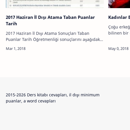
2017 Haziran İl Dışı Atama Taban Puanlar
Kadınlar 
Tarih
Çoğu erkeğ
bilinen bir gerçek. Bir Ps
2017 Haziran İl Dışı Atama Sonuçları Taban
yayınlanan 
Puanlar Tarih Öğretmenliği sonuçlarını aşağıdaki
anlayamadı
resimlere tıklayarak öğrenebilirsiniz. Tarih Sıra
Tercihler Minumum Puanlar Min.…
2015-2026 Ders kitabı cevapları, il dışı minimum
puanlar, a word cevapları