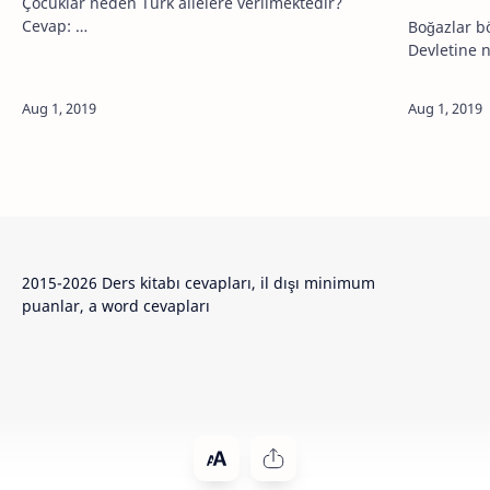
Çocuklar neden Türk ailelere verilmektedir?
Cevap: …
Boğazlar b
2015-2026 Ders kitabı cevapları, il dışı minimum
puanlar, a word cevapları