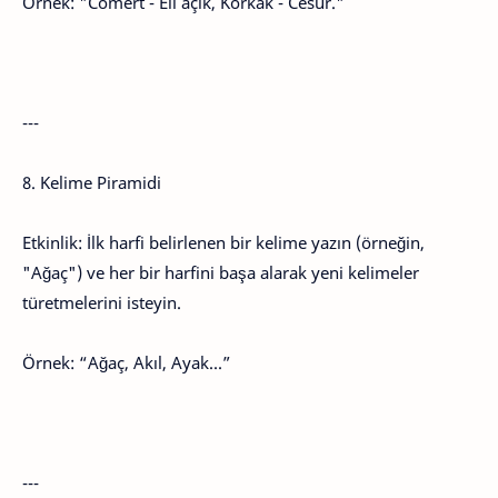
Örnek: "Cömert - Eli açık, Korkak - Cesur."
---
8. Kelime Piramidi
Etkinlik: İlk harfi belirlenen bir kelime yazın (örneğin,
"Ağaç") ve her bir harfini başa alarak yeni kelimeler
türetmelerini isteyin.
Örnek: “Ağaç, Akıl, Ayak...”
---