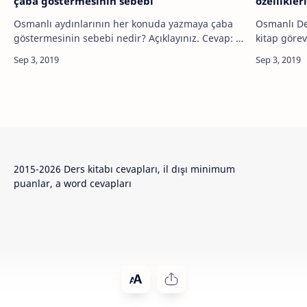
çaba göstermesinin sebebi
özellikle
Osmanlı aydınlarının her konuda yazmaya çaba
Osmanlı Dev
göstermesinin sebebi nedir? Açıklayınız. Cevap: …
2015-2026 Ders kitabı cevapları, il dışı minimum
puanlar, a word cevapları