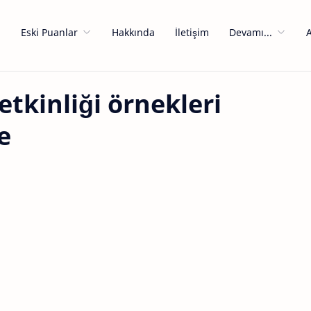
a
Eski Puanlar
Hakkında
İletişim
Devamı...
 etkinliği örnekleri
e