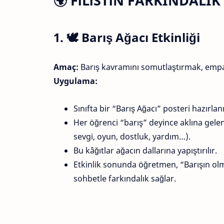
🌍
FİLİSTİN FARKINDALIK
1. 🕊️
Barış Ağacı Etkinliği
Amaç:
Barış kavramını somutlaştırmak, empat
Uygulama:
Sınıfta bir “Barış Ağacı” posteri hazırla
Her öğrenci “barış” deyince aklına gele
sevgi, oyun, dostluk, yardım…).
Bu kâğıtlar ağacın dallarına yapıştırılır.
Etkinlik sonunda öğretmen, “Barışın olm
sohbetle farkındalık sağlar.