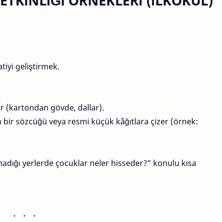
 ETKİNLİĞİ ÖRNEKLERİ (İLKOKUL)
iyi geliştirmek.
nır (kartondan gövde, dallar).
n bir sözcüğü veya resmi küçük kâğıtlara çizer (örnek:
adığı yerlerde çocuklar neler hisseder?” konulu kısa