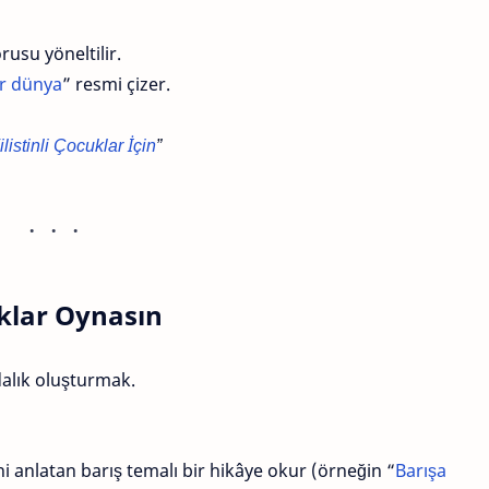
rusu yöneltilir.
ir dünya
” resmi çizer.
listinli Çocuklar İçin
”
klar Oynasın
alık oluşturmak.
i anlatan barış temalı bir hikâye okur (örneğin “
Barışa