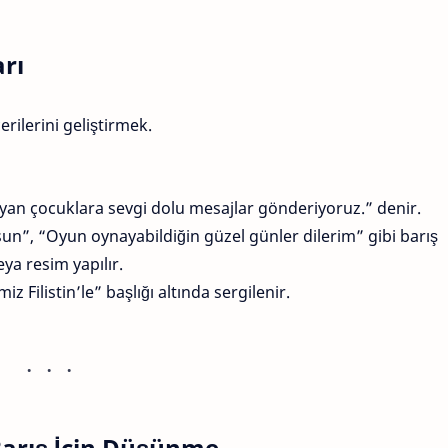
arı
ilerini geliştirmek.
yan çocuklara sevgi dolu mesajlar gönderiyoruz.” denir.
n”, “Oyun oynayabildiğin güzel günler dilerim” gibi barış
ya resim yapılır.
 Filistin’le” başlığı altında sergilenir.
 Barış İçin Düşünme