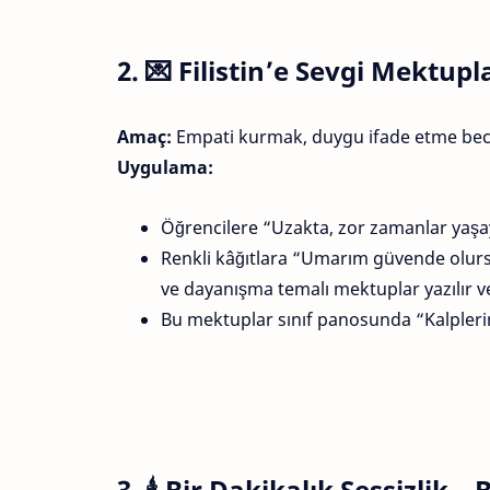
2. 💌
Filistin’e Sevgi Mektupl
Amaç:
Empati kurmak, duygu ifade etme becer
Uygulama:
Öğrencilere “Uzakta, zor zamanlar yaşa
Renkli kâğıtlara “Umarım güvende olursu
ve dayanışma temalı mektuplar yazılır ve
Bu mektuplar sınıf panosunda “Kalplerimiz
3. 🕯️
Bir Dakikalık Sessizlik –